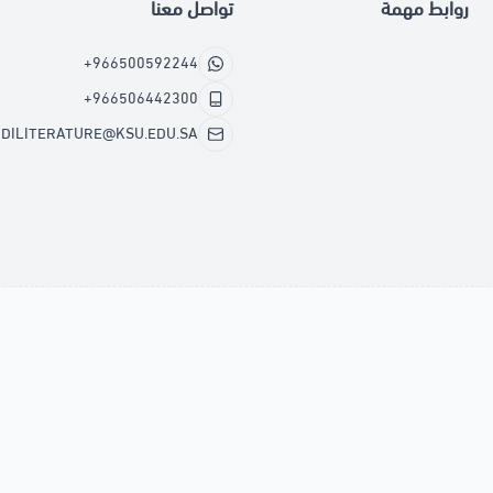
روابط مهمة
تواصل معنا
+966500592244
+966506442300
DILITERATURE@KSU.EDU.SA