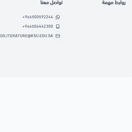
روابط مهمة
تواصل معنا
+966500592244
+966506442300
DILITERATURE@KSU.EDU.SA